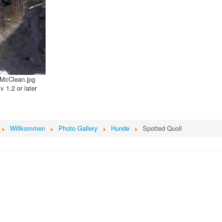
nMcClean.jpg
1.2 or later
Willkommen
Photo Gallery
Hunde
Spotted Quoll